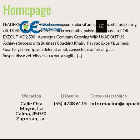
Homepage
LEADERSHIP COACHING Lorem ipsum dolor sit amet, consectetur adipiscing
elit. Ut elit tellus, luctus nec ullamcorper mattis, pulvinar dapibus leo. FOR
EXECUTIVE 2.500+ Awesome Company Growing With Us ABOUT US
Achieve Success with Business Coaching Khairul Fayyad Expert Business
Coaching Lorem ipsum dolor sit amet, consectetur adipiscing elit.
Suspendisse vel felis vel arcu porta sagittis […]
Ubicación
Llámanos
Correo electrónico
Calle Osa
(55) 4748 6115
informacion@capacit
Mayor, La
Calma, 45070.
Zapopan, Jal.