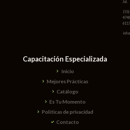
Jal.
(55)
474
611
info
Capacitación Especializada
Inicio
Mejores Prácticas
Catálogo
Es Tu Momento
Políticas de privacidad
Contacto