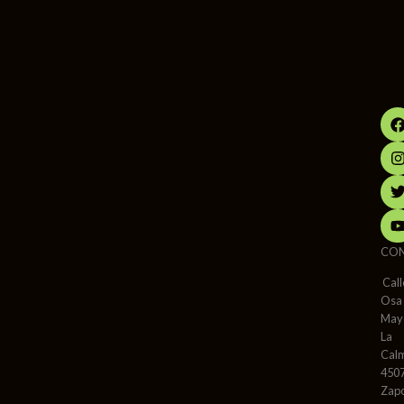
CO
Call
Osa
May
La
Cal
450
Zap