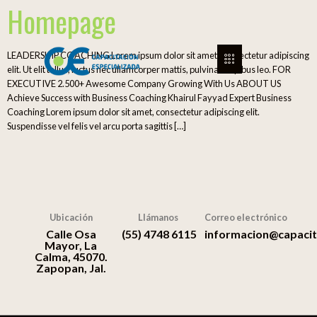
Homepage
LEADERSHIP COACHING Lorem ipsum dolor sit amet, consectetur adipiscing
elit. Ut elit tellus, luctus nec ullamcorper mattis, pulvinar dapibus leo. FOR
EXECUTIVE 2.500+ Awesome Company Growing With Us ABOUT US
Achieve Success with Business Coaching Khairul Fayyad Expert Business
Coaching Lorem ipsum dolor sit amet, consectetur adipiscing elit.
Suspendisse vel felis vel arcu porta sagittis […]
Ubicación
Llámanos
Correo electrónico
Calle Osa
(55) 4748 6115
informacion@capacit
Mayor, La
Calma, 45070.
Zapopan, Jal.