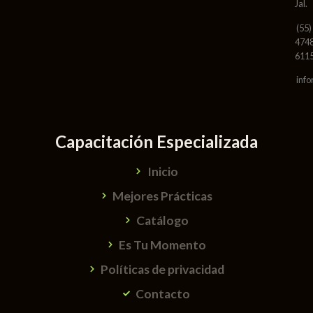
Jal.
(55)
474
611
info
Capacitación Especializada
Inicio
Mejores Prácticas
Catálogo
Es Tu Momento
Políticas de privacidad
Contacto