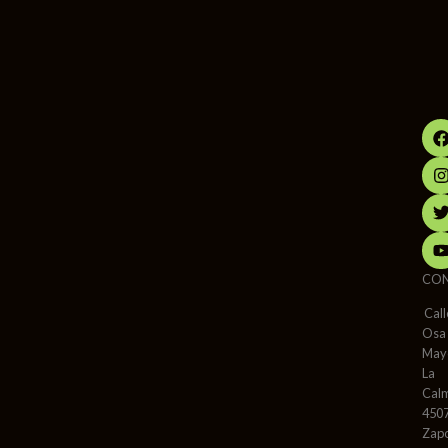
CO
Call
Osa
May
La
Cal
450
Zap