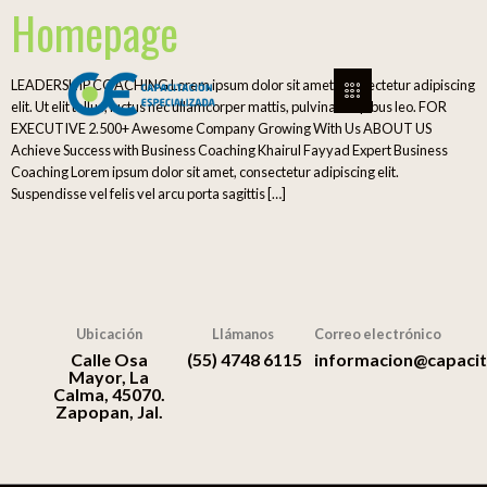
Homepage
LEADERSHIP COACHING Lorem ipsum dolor sit amet, consectetur adipiscing
elit. Ut elit tellus, luctus nec ullamcorper mattis, pulvinar dapibus leo. FOR
EXECUTIVE 2.500+ Awesome Company Growing With Us ABOUT US
Achieve Success with Business Coaching Khairul Fayyad Expert Business
Coaching Lorem ipsum dolor sit amet, consectetur adipiscing elit.
Suspendisse vel felis vel arcu porta sagittis […]
Ubicación
Llámanos
Correo electrónico
Calle Osa
(55) 4748 6115
informacion@capacit
Mayor, La
Calma, 45070.
Zapopan, Jal.