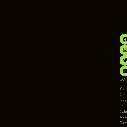
CO
Call
Osa
May
La
Cal
450
Zap