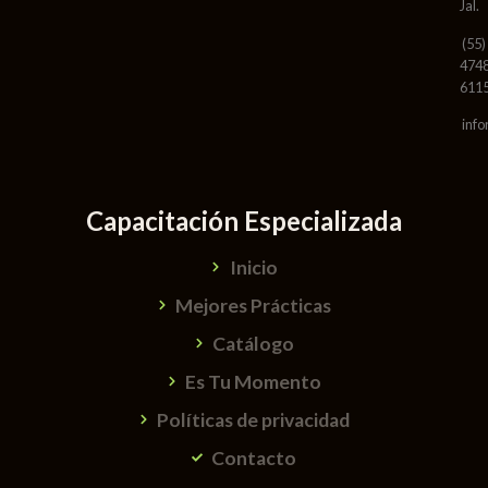
Jal.
(55)
474
611
info
Capacitación Especializada
Inicio
Mejores Prácticas
Catálogo
Es Tu Momento
Políticas de privacidad
Contacto