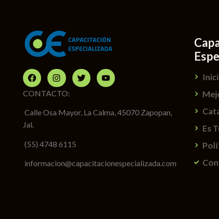
Capa
Espe
Inic
CONTACTO:
Mej
Cat
Calle Osa Mayor, La Calma, 45070 Zapopan,
Jal.
Es 
(55) 4748 6115
Polí
Con
informacion@capacitacionespecializada.com