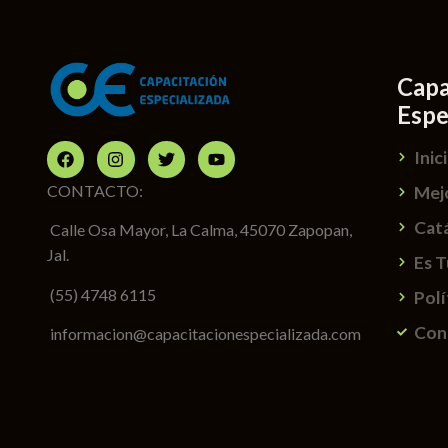
Capa
Espe
Inic
CONTACTO:
Mej
Cat
Calle Osa Mayor, La Calma, 45070 Zapopan,
Jal.
Es 
(55) 4748 6115
Polí
Con
informacion@capacitacionespecializada.com