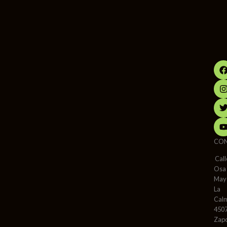
CO
Call
Osa
May
La
Cal
450
Zap