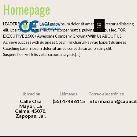
Homepage
LEADERSHIP COACHING Lorem ipsum dolor sit amet, consectetur adipiscing
elit. Ut elit tellus, luctus nec ullamcorper mattis, pulvinar dapibus leo. FOR
EXECUTIVE 2.500+ Awesome Company Growing With Us ABOUT US
Achieve Success with Business Coaching Khairul Fayyad Expert Business
Coaching Lorem ipsum dolor sit amet, consectetur adipiscing elit.
Suspendisse vel felis vel arcu porta sagittis […]
Ubicación
Llámanos
Correo electrónico
Calle Osa
(55) 4748 6115
informacion@capacit
Mayor, La
Calma, 45070.
Zapopan, Jal.