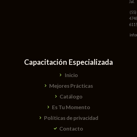
Jal.
(55)
474
611
info
Capacitación Especializada
Inicio
Mejores Prácticas
Catálogo
Es Tu Momento
Políticas de privacidad
Contacto