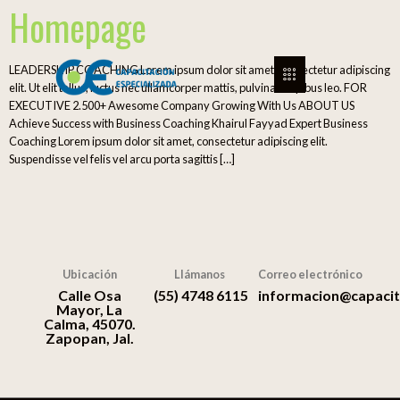
Homepage
LEADERSHIP COACHING Lorem ipsum dolor sit amet, consectetur adipiscing
elit. Ut elit tellus, luctus nec ullamcorper mattis, pulvinar dapibus leo. FOR
EXECUTIVE 2.500+ Awesome Company Growing With Us ABOUT US
Achieve Success with Business Coaching Khairul Fayyad Expert Business
Coaching Lorem ipsum dolor sit amet, consectetur adipiscing elit.
Suspendisse vel felis vel arcu porta sagittis […]
Ubicación
Llámanos
Correo electrónico
Calle Osa
(55) 4748 6115
informacion@capacit
Mayor, La
Calma, 45070.
Zapopan, Jal.