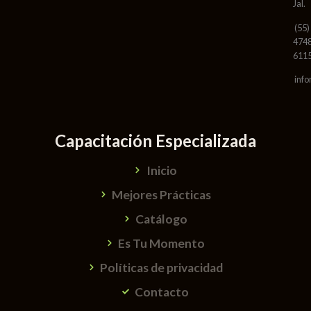
Jal.
(55)
474
611
info
Capacitación Especializada
Inicio
Mejores Prácticas
Catálogo
Es Tu Momento
Políticas de privacidad
Contacto