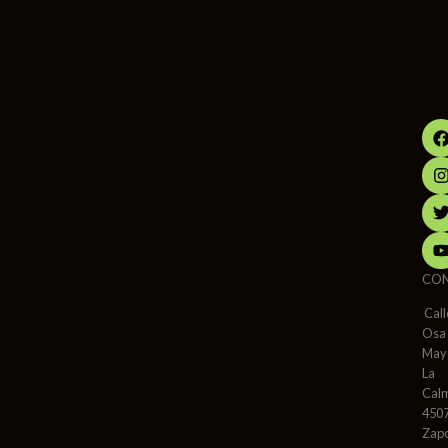
CO
Call
Osa
May
La
Cal
450
Zap